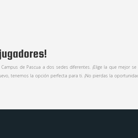
 jugadores!
ro Campus de Pascua a dos sedes diferentes. ¡Elige la que mejor se
vo, tenemos la opción perfecta para ti. ¡No pierdas la oportunidad