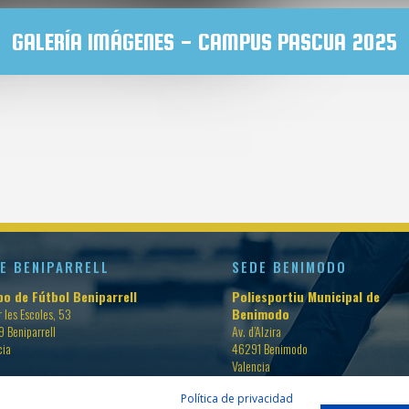
GALERÍA IMÁGENES - CAMPUS PASCUA 2025
E BENIPARRELL
SEDE BENIMODO
o de Fútbol Beniparrell
Poliesportiu Municipal de
 les Escoles, 53
Benimodo
 Beniparrell
Av. d’Alzira
cia
46291 Benimodo
Valencia
Política de privacidad