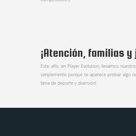
¡Atención, familias y
Este año, en Player Evolution, llevamos nuest
simplemente porque te apetece probar algo nue
llena de deporte y diversión!