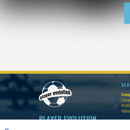
SED
Camp
Carrer
46469
Valen
PLAYER EVOLUTION