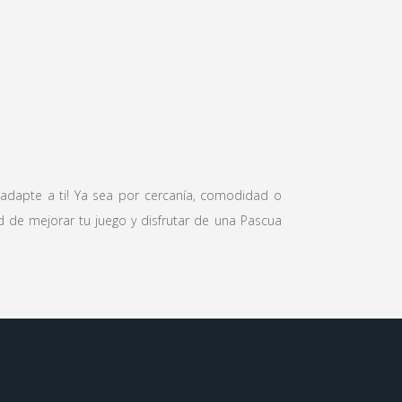
 adapte a ti! Ya sea por cercanía, comodidad o
 de mejorar tu juego y disfrutar de una Pascua